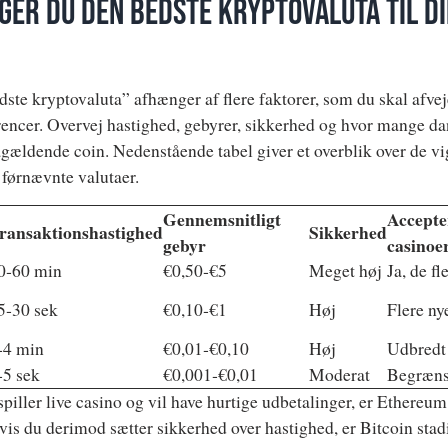
ger du den bedste kryptovaluta til d
dste kryptovaluta” afhænger af flere faktorer, som du skal afvej
rencer. Overvej hastighed, gebyrer, sikkerhed og hvor mange da
gældende coin. Nedenstående tabel giver et overblik over de vig
e førnævnte valutaer.
Gennemsnitligt
Accepte
ransaktionshastighed
Sikkerhed
gebyr
casinoe
0‑60 min
€0,50‑€5
Meget høj
Ja, de fl
5‑30 sek
€0,10‑€1
Høj
Flere ny
‑4 min
€0,01‑€0,10
Høj
Udbredt 
‑5 sek
€0,001‑€0,01
Moderat
Begræns
piller live casino og vil have hurtige udbetalinger, er Ethereum
vis du derimod sætter sikkerhed over hastighed, er Bitcoin sta