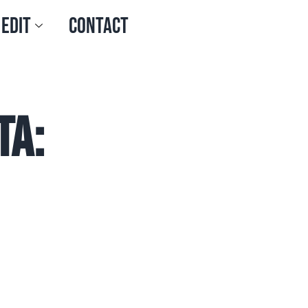
 Edit
Contact
ta: