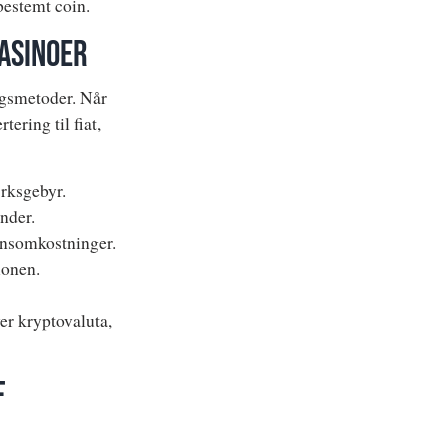
bestemt coin.
asinoer
ingsmetoder. Når
ering til fiat,
ærksgebyr.
nder.
ionsomkostninger.
ionen.
er kryptovaluta,
f