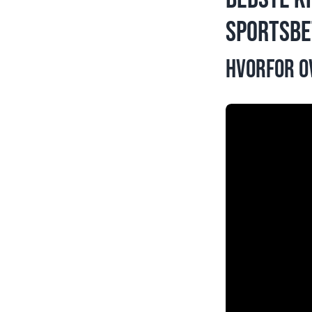
sportsbe
Hvorfor o