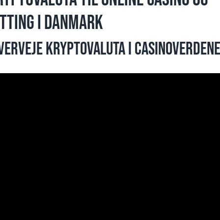
tting i Danmark
verveje kryptovaluta i casinoverden