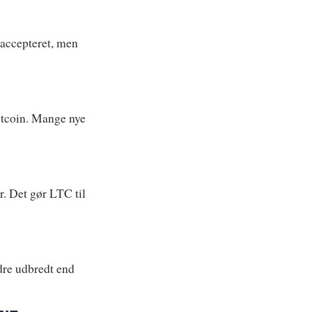
 accepteret, men
itcoin. Mange nye
r. Det gør LTC til
dre udbredt end