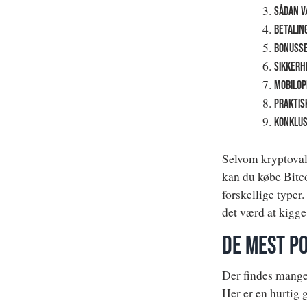
Sådan v
Betalin
Bonusse
Sikkerh
Mobilop
Praktis
Konklus
Selvom kryptovalu
kan du købe Bitco
forskellige typer
det værd at kigge
De mest po
Der findes mange
Her er en hurtig 