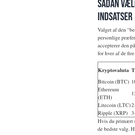
Sådan væl
indsatser
Valget af den “be
personlige præfe
accepterer den på
for hver af de fir
Kryptovaluta
T
Bitcoin (BTC)
1
Ethereum
1
(ETH)
Litecoin (LTC)
2
Ripple (XRP)
3
Hvis du primært s
de bedste valg. H