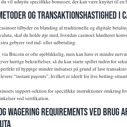
du vil udnytte specifikke bonusser, der kan være knyttet til en 
metoder og transaktionshastighed i c
casinoer tilbyder en blanding af traditionelle og digitale betal
aluta, skal du holde øje med, hvordan casinoet håndterer konvert
stra gebyrer ved ind- eller udbetaling.
 via Bitcoin er ofte øjeblikkelig, men kan have et mindre netv
ver hurtige bekræftelser, så du kan starte spillet inden for seku
 perfekt til hyppige mindre indsatser på grund af lave transakt
levere “instant payouts”, hvilket er ideelt for live betting‑situat
sinoets support‑sektion for specifikke instruktioner omkring hv
inkelser ved verifikation.
og wagering requirements ved brug a
uta