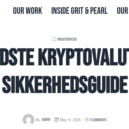
Our Work
Inside Grit & Pearl
Our
UNCATEGORIZED
dste kryptovalu
sikkerhedsguide
By
May 9, 2026
admin
0 comments